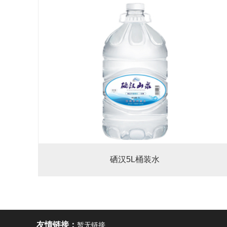
硒汉5L桶装水
友情链接：
暂无链接